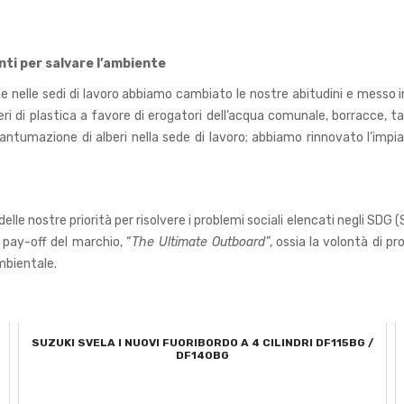
nti per salvare l’ambiente
e nelle sedi di lavoro abbiamo cambiato le nostre abitudini e messo
eri di plastica a favore di erogatori dell’acqua comunale, borracce, t
piantumazione di alberi nella sede di lavoro; abbiamo rinnovato l’im
delle nostre priorità per risolvere i problemi sociali elencati negli SD
 pay-off del marchio, “
The Ultimate Outboard
”, ossia la volontà di pr
mbientale.
A
SUZUKI SVELA I NUOVI FUORIBORDO A 4 CILINDRI DF115BG /
DF140BG