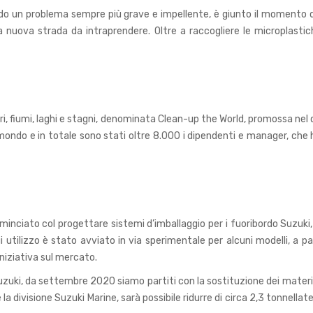
ndo un problema sempre più grave e impellente, è giunto il momento di
uova strada da intraprendere. Oltre a raccogliere le microplastiche 
ri, fiumi, laghi e stagni, denominata Clean-up the World, promossa ne
 mondo e in totale sono stati oltre 8.000 i dipendenti e manager, che 
 cominciato col progettare sistemi d’imballaggio per i fuoribordo Suzuki
 cui utilizzo è stato avviato in via sperimentale per alcuni modelli, 
iniziativa sul mercato.
 Suzuki, da settembre 2020 siamo partiti con la sostituzione dei materiali
 divisione Suzuki Marine, sarà possibile ridurre di circa 2,3 tonnellate 