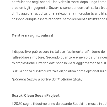
confluiscono negli oceani. Una volta in mare, dopo lungo temp
problemi, gli ingegneri di Suzuki si sono concentrati sulla str
di filtraggio e raccolta, che seleziona la microplastica, util
possono dunque essere raccolte, semplicemente utilizzando la
Mentre navighi… pulisci!
Il dispositivo può essere installato facilmente all’interno d
raffreddare il motore. Secondo quanto è emerso da una ricerc
microplastiche. Ulteriori dati sono in via di aggiornamento e 
Suzuki conta di introdurre tale dispositivo come optional sui 
*(Ricerca Suzuki a partire dal 1° ottobre 2020)
Suzuki Clean Ocean Project
Il 2020 segna il decimo anno da quando Suzuki ha messo in atto 