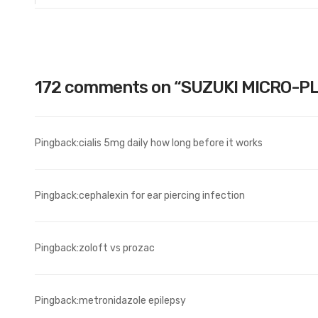
172 comments on “
SUZUKI MICRO-P
Pingback:
cialis 5mg daily how long before it works
Pingback:
cephalexin for ear piercing infection
Pingback:
zoloft vs prozac
Pingback:
metronidazole epilepsy