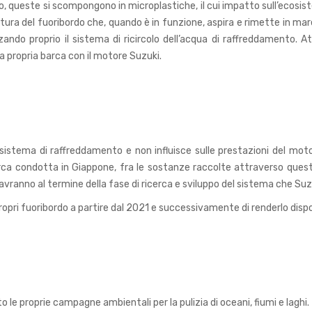
o, queste si scompongono in microplastiche, il cui impatto sull’ecos
uttura del fuoribordo che, quando è in funzione, aspira e rimette in mar
izzando proprio il sistema di ricircolo dell’acqua di raffreddamento. A
 propria barca con il motore Suzuki.
el sistema di raffreddamento e non influisce sulle prestazioni del mot
a condotta in Giappone, fra le sostanze raccolte attraverso questo si
si avranno al termine della fase di ricerca e sviluppo del sistema che 
propri fuoribordo a partire dal 2021 e successivamente di renderlo dis
le proprie campagne ambientali per la pulizia di oceani, fiumi e laghi.